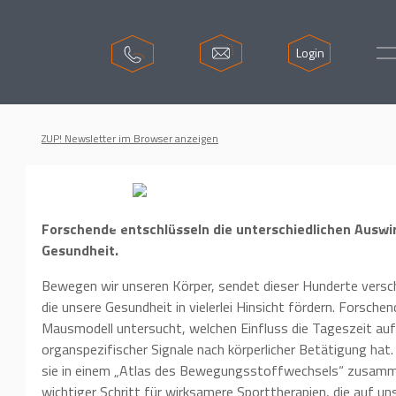
Login
ZUP! Newsletter im Browser anzeigen
Morgensport vs. Abendsp
Forschende entschlüsseln die unterschiedlichen Ausw
Gesundheit.
Bewegen wir unseren Körper, sendet dieser Hunderte versch
die unsere Gesundheit in vielerlei Hinsicht fördern. Forsch
Mausmodell untersucht, welchen Einfluss die Tageszeit auf
organspezifischer Signale nach körperlicher Betätigung hat
sie in einem „Atlas des Bewegungsstoffwechsels“ zusamm
wichtiger Schritt für wirksamere Sporttherapien, die auf un