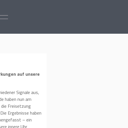
ort
irkungen auf unsere
iedener Signale aus,
ende haben nun am
 die Freisetzung
. Die Ergebnisse haben
engefasst – ein
sere innere Uhr