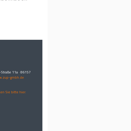
-Straße 11a · 86157
.zup-gmbh.de
n Sie bitte hier.